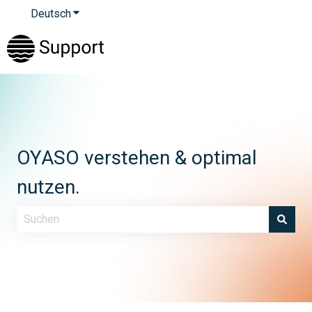
Deutsch
Untermenü für Übersetzungen anzeigen
OYASO verstehen & optimal
nutzen.
Es gibt keine Vorschläge, da das Suchfeld leer ist.