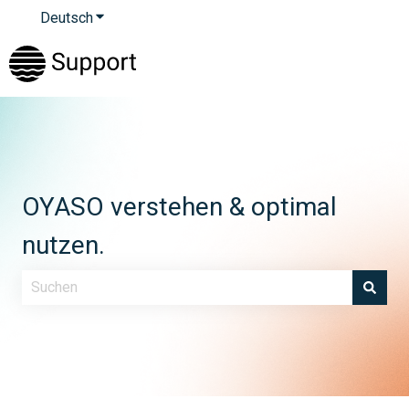
Deutsch
Untermenü für Übersetzungen anzeigen
OYASO verstehen & optimal
nutzen.
Es gibt keine Vorschläge, da das Suchfeld leer ist.