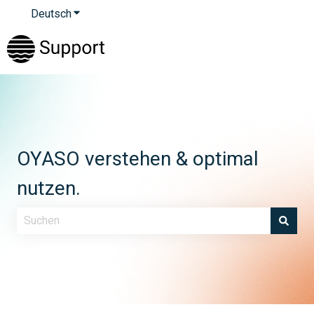
Deutsch
Untermenü für Übersetzungen anzeigen
OYASO verstehen & optimal
nutzen.
Es gibt keine Vorschläge, da das Suchfeld leer ist.