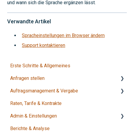
und wann sich die Sprache ergänzen lässt.
Verwandte Artikel
Spracheinstellungen im Browser ändern
Support kontaktieren
Erste Schritte & Allgemeines
Anfragen stellen
Auftragsmanagement & Vergabe
Anfragen erstellen
Raten, Tarife & Kontrakte
Manage Requests
Entscheidung & Vergabe
Admin & Einstellungen
Status & Abschluss
Berichte & Analyse
Benutzer & Sicherheit