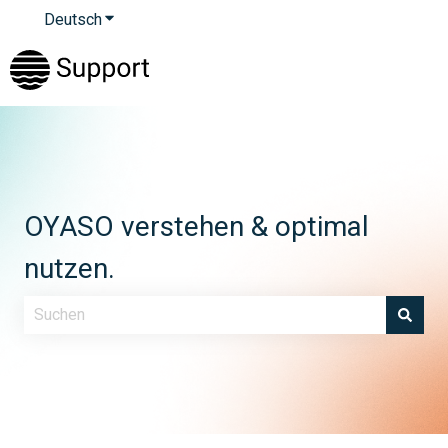
Deutsch
Untermenü für Übersetzungen anzeigen
OYASO verstehen & optimal
nutzen.
Es gibt keine Vorschläge, da das Suchfeld leer ist.